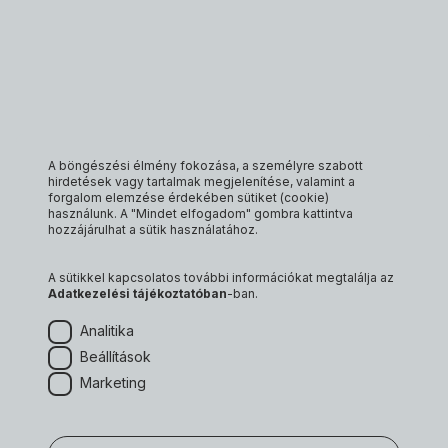
A böngészési élmény fokozása, a személyre szabott
hirdetések vagy tartalmak megjelenítése, valamint a
forgalom elemzése érdekében sütiket (cookie)
használunk. A "Mindet elfogadom" gombra kattintva
hozzájárulhat a sütik használatához.
A sütikkel kapcsolatos további információkat megtalálja az
Adatkezelési tájékoztatóban
-ban.
Analitika
Úgy tűnik, lementél a
Beállítások
Marketing
térképről. Térj vissza a
főoldalra!