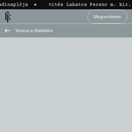
dinaplója
⁕
vitéz Lakatos Ferenc m. kir. 
Megrendelem
Vissza a főoldalra