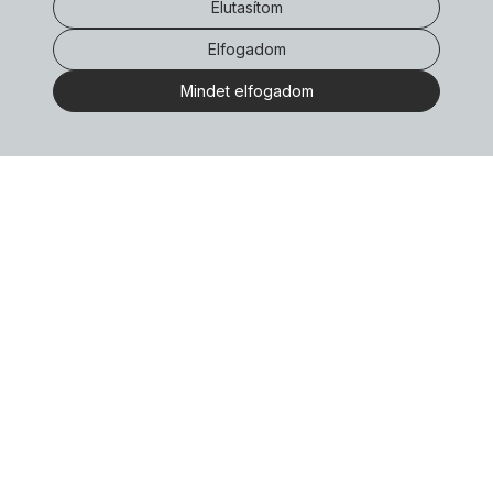
Elutasítom
Elfogadom
Mindet elfogadom
Vissza a főoldalra
Könyv
Adatvédelem
Galéria
Szállítás
Impresszum
Kapcsolat
Kitüntetések
ÁSZF
Tárgyi emlékek